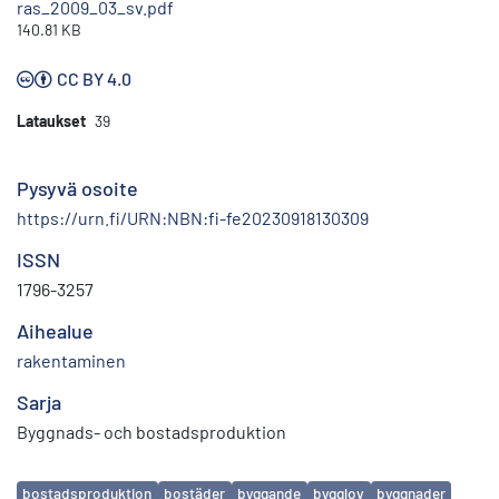
ras_2009_03_sv.pdf
140.81 KB
CC BY 4.0
Lataukset
39
Pysyvä osoite
https://urn.fi/URN:NBN:fi-fe20230918130309
ISSN
1796-3257
Aihealue
rakentaminen
Sarja
Byggnads- och bostadsproduktion
Avainsanat
bostadsproduktion
bostäder
byggande
bygglov
byggnader