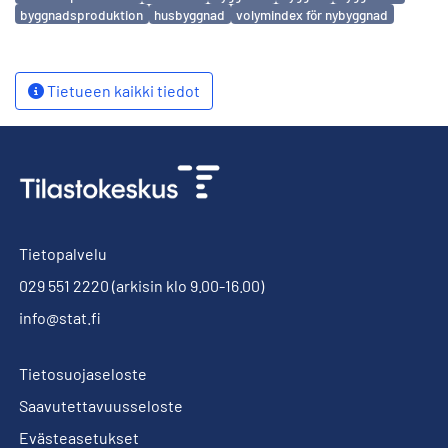
byggnadsproduktion
husbyggnad
volymindex för nybyggnad
Tietueen kaikki tiedot
Tietopalvelu
029 551 2220
(arkisin klo 9.00-16.00)
info@stat.fi
Tietosuojaseloste
Saavutettavuusseloste
Evästeasetukset