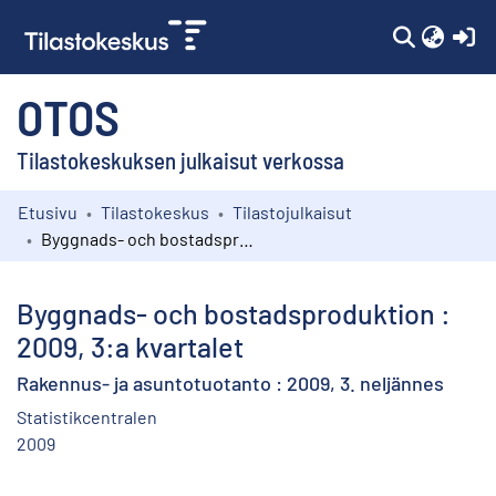
(c
OTOS
Tilastokeskuksen julkaisut verkossa
Etusivu
Tilastokeskus
Tilastojulkaisut
Kokoelmat
Byggnads- och bostadsproduktion : 2009, 3:a kvartalet
Selaa
Byggnads- och bostadsproduktion :
2009, 3:a kvartalet
Rakennus- ja asuntotuotanto : 2009, 3. neljännes
Statistikcentralen
2009