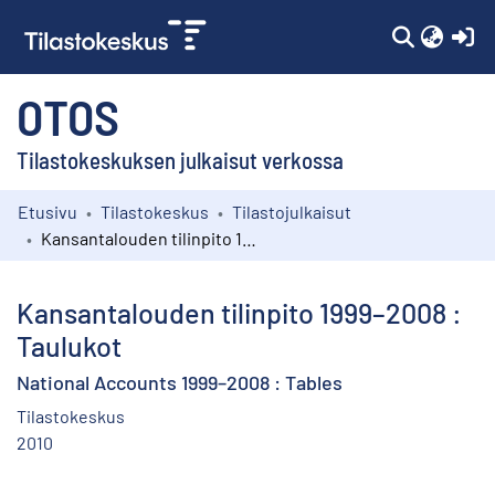
(c
OTOS
Tilastokeskuksen julkaisut verkossa
Etusivu
Tilastokeskus
Tilastojulkaisut
Kokoelmat
Kansantalouden tilinpito 1999–2008 : Taulukot
Selaa
Kansantalouden tilinpito 1999–2008 :
Taulukot
National Accounts 1999–2008 : Tables
Tilastokeskus
2010