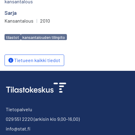
kansantalous
Sarja
Kansantalous
|
2010
Avainsanat
tilastot
kansantalouden tilinpito
Tietueen kaikki tiedot
Tietopalvelu
029 551 2220
(arkisin klo 9.00-16.00)
info@stat.fi