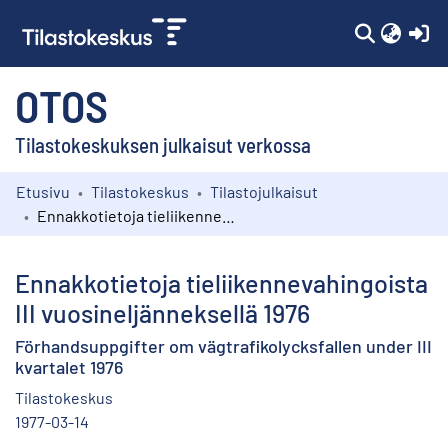
(c
OTOS
Tilastokeskuksen julkaisut verkossa
Etusivu
Tilastokeskus
Tilastojulkaisut
Kokoelmat
Ennakkotietoja tieliikennevahingoista III vuosineljänneksellä 1976
Selaa
Ennakkotietoja tieliikennevahingoista
III vuosineljänneksellä 1976
Förhandsuppgifter om vägtrafikolycksfallen under III
kvartalet 1976
Tilastokeskus
1977-03-14