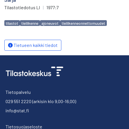
Tilastotiedotus LI
|
1977:7
Avainsanat
tilastot
tieliikenne
ajoneuvot
tieliikenneonnettomuudet
Tietueen kaikki tiedot
Tietopalvelu
029 551 2220
(arkisin klo 9.00-16.00)
info@stat.fi
Tietosuojaseloste