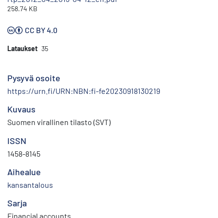
258.74 KB
CC BY 4.0
Lataukset
35
Pysyvä osoite
https://urn.fi/URN:NBN:fi-fe20230918130219
Kuvaus
Suomen virallinen tilasto (SVT)
ISSN
1458-8145
Aihealue
kansantalous
Sarja
Financial accounts