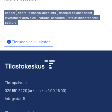
Avainsanat
capital
debts
financial accounts
financial balance sheet
investment activities
national accounts
rate of indebtedness
sectors
Tietueen kaikki tiedot
Tietopalvelu
029 551 2220
(arkisin klo 9.00-16.00)
info@stat.fi