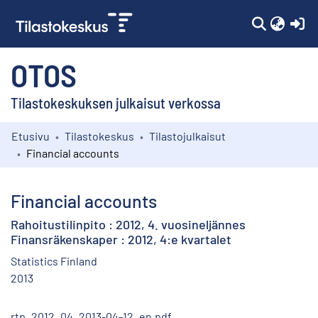
(c
OTOS
Tilastokeskuksen julkaisut verkossa
Etusivu
Tilastokeskus
Tilastojulkaisut
Kokoelmat
Financial accounts
Selaa
Financial accounts
Rahoitustilinpito : 2012, 4. vuosineljännes
Finansräkenskaper : 2012, 4:e kvartalet
Statistics Finland
2013
rtp_2012_04_2013-04-12_en.pdf