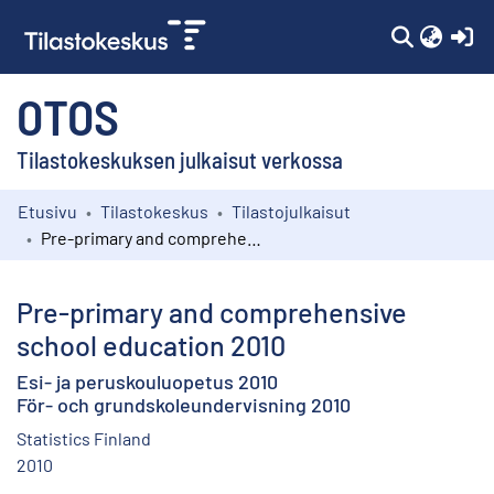
(c
OTOS
Tilastokeskuksen julkaisut verkossa
Etusivu
Tilastokeskus
Tilastojulkaisut
Kokoelmat
Pre-primary and comprehensive school education 2010
Selaa
Pre-primary and comprehensive
school education 2010
Esi- ja peruskouluopetus 2010
För- och grundskoleundervisning 2010
Statistics Finland
2010