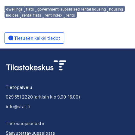
Avainsanat
dwellings
flats
government-subsidised rental housing
housing
indices
rental flats
rent index
rents
Tietueen kaikki tiedot
Tietopalvelu
029 551 2220
(arkisin klo 9.00-16.00)
info@stat.fi
Tietosuojaseloste
Saavutettavuusseloste