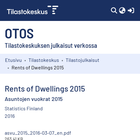
(c
OTOS
Tilastokeskuksen julkaisut verkossa
Etusivu
Tilastokeskus
Tilastojulkaisut
Kokoelmat
Rents of Dwellings 2015
Selaa
Rents of Dwellings 2015
Asuntojen vuokrat 2015
Statistics Finland
2016
asvu_2015_2016-03-07_en.pdf
263.41 KB