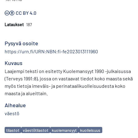
CC BY 4.0
Lataukset
187
Pysyvä osoite
https://urn.fi/URN:NBN:fi-fe2023013111960
Kuvaus
Laajempi teksti on esitetty Kuolemansyyt 1990 -julkaisussa
(Terveys 1991:8), jossa on vastaavat tiedot koko maasta sekä
myös tietoja imeväis- ja perinataalikuolleisuudesta koko
maasta ja alueittain.
Aihealue
väestö
Avainsanat
tilastot
väestötilastot
kuolemansyyt
kuolleisuus