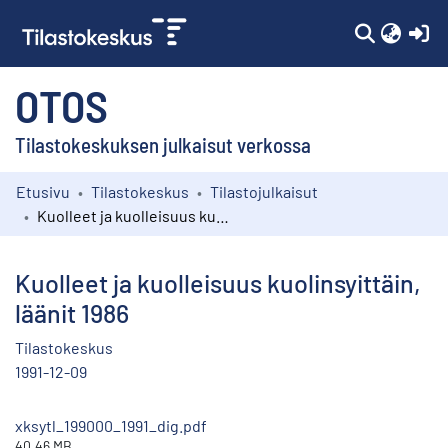
(c
OTOS
Tilastokeskuksen julkaisut verkossa
Etusivu
Tilastokeskus
Tilastojulkaisut
Kokoelmat
Kuolleet ja kuolleisuus kuolinsyittäin, läänit 1986
Selaa
Kuolleet ja kuolleisuus kuolinsyittäin,
läänit 1986
Tilastokeskus
1991-12-09
xksytl_199000_1991_dig.pdf
40.46 MB