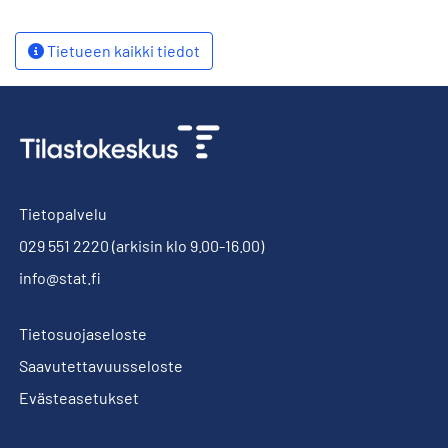
Tietueen kaikki tiedot
Tietopalvelu
029 551 2220
(arkisin klo 9.00-16.00)
info@stat.fi
Tietosuojaseloste
Saavutettavuusseloste
Evästeasetukset