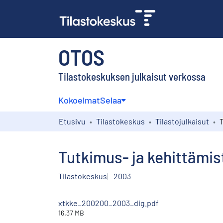
OTOS
Tilastokeskuksen julkaisut verkossa
Kokoelmat
Selaa
Etusivu
Tilastokeskus
Tilastojulkaisut
Tutkimus- ja kehittämis
Tilastokeskus
2003
xtkke_200200_2003_dig.pdf
16.37 MB