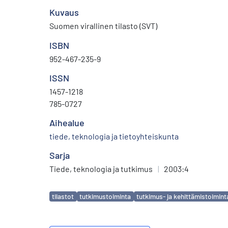
Kuvaus
Suomen virallinen tilasto (SVT)
ISBN
952-467-235-9
ISSN
1457-1218
785-0727
Aihealue
tiede, teknologia ja tietoyhteiskunta
Sarja
Tiede, teknologia ja tutkimus
|
2003:4
Avainsanat
tilastot
tutkimustoiminta
tutkimus- ja kehittämistoimint