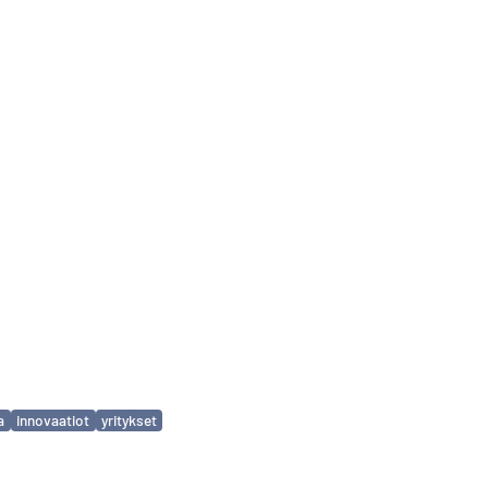
a
innovaatiot
yritykset