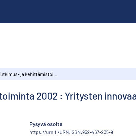
Tutkimus- ja kehittämistoiminta 2002 : Yritysten innovaatiotoiminta 2000–2002
toiminta 2002 : Yritysten innov
Pysyvä osoite
https://urn.fi/URN:ISBN:952-467-235-9