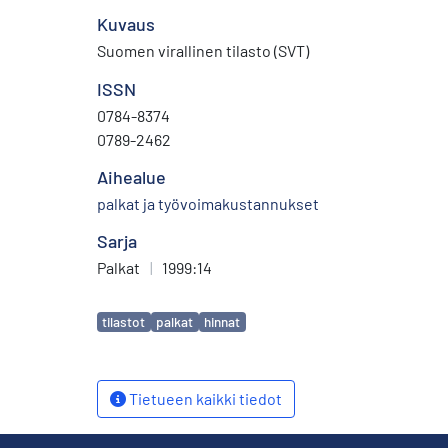
Kuvaus
Suomen virallinen tilasto (SVT)
ISSN
0784-8374
0789-2462
Aihealue
palkat ja työvoimakustannukset
Sarja
Palkat
|
1999:14
Avainsanat
tilastot
palkat
hinnat
Tietueen kaikki tiedot