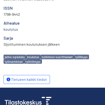
ISSN
1798-9442
Aihealue
koulutus
Sarja
Sijoittuminen koulutuksen jälkeen
Avainsanat
jatko-opiskelu
koulutus
tutkinnon suorittaneet
työllisyys
työmarkkinat
työttömyys
Tietueen kaikki tiedot