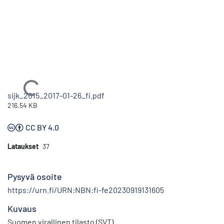
Ladataan...
sijk_2015_2017-01-26_fi.pdf
216.54 KB
CC BY 4.0
Lataukset
37
Pysyvä osoite
https://urn.fi/URN:NBN:fi-fe20230919131605
Kuvaus
Suomen virallinen tilasto (SVT)