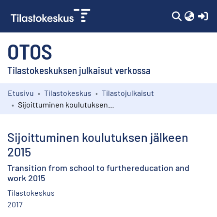
(c
OTOS
Tilastokeskuksen julkaisut verkossa
Etusivu
Tilastokeskus
Tilastojulkaisut
Kokoelmat
Sijoittuminen koulutuksen jälkeen 2015
Selaa
Sijoittuminen koulutuksen jälkeen
2015
Transition from school to furthereducation and
work 2015
Tilastokeskus
2017