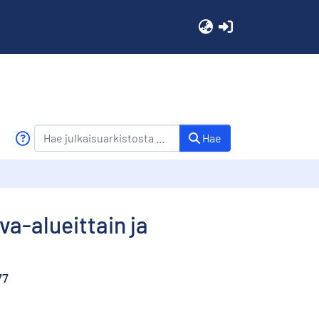
(current)
Hae
a-alueittain ja
77