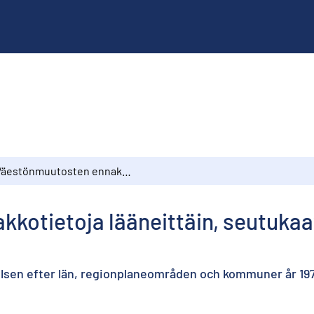
Väestönmuutosten ennakkotietoja lääneittäin, seutukaava-alueittain ja kunnittain v. 1977
otietoja lääneittäin, seutukaav
elsen efter län, regionplaneområden och kommuner år 19