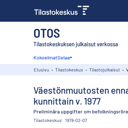
OTOS
Tilastokeskuksen julkaisut verkossa
Kokoelmat
Selaa
Etusivu
Tilastokeskus
Tilastojulkaisut
Väestönmuutosten ennakk
kunnittain v. 1977
Preliminära uppgifter om befolkningsrör
Tilastokeskus
1978-02-07