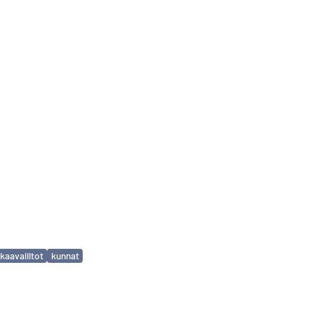
kaavaliitot
kunnat