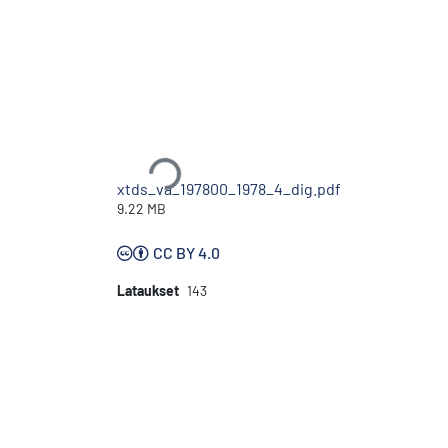
Ladataan...
xtds_va_197800_1978_4_dig.pdf
9.22 MB
CC BY 4.0
Lataukset
143