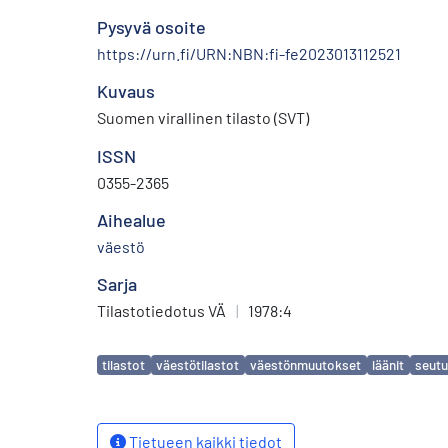
Pysyvä osoite
https://urn.fi/URN:NBN:fi-fe2023013112521
Kuvaus
Suomen virallinen tilasto (SVT)
ISSN
0355-2365
Aihealue
väestö
Sarja
Tilastotiedotus VÄ
|
1978:4
Avainsanat
tilastot
väestötilastot
väestönmuutokset
läänit
seutu
Tietueen kaikki tiedot