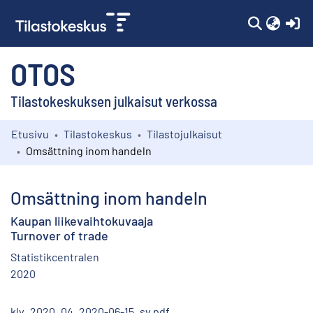
(c
OTOS
Tilastokeskuksen julkaisut verkossa
Etusivu
Tilastokeskus
Tilastojulkaisut
Kokoelmat
Omsättning inom handeln
Selaa
Omsättning inom handeln
Kaupan liikevaihtokuvaaja
Turnover of trade
Statistikcentralen
2020
klv_2020_04_2020-06-15_sv.pdf