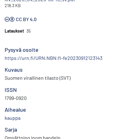
218.3 KB
CC BY 4.0
Lataukset
35
Pysyvä osoite
https://urn.fi/URN:NBN:fi-fe20230912123143
Kuvaus
Suomen virallinen tilasto (SVT)
ISSN
1799-0920
Aihealue
kauppa
Sarja
Omsättning inom handeln