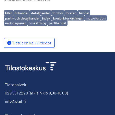
Avainsanat
bilar
bilhandel
detaljhandel
fordon
företag
handel
parti- och detaljhandel
index
konjunkturväxlingar
motorfordon
näringsgrenar
omsättning
partihandel
Tietueen kaikki tiedot
Tietopalvelu
029 551 2220
(arkisin klo 9.00-16.00)
info@stat.fi