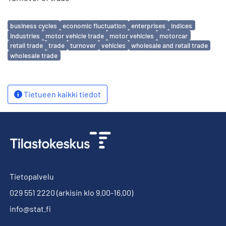
Avainsanat
business cycles
economic fluctuation
enterprises
indices
industries
motor vehicle trade
motor vehicles
motorcar
retail trade
trade
turnover
vehicles
wholesale and retail trade
wholesale trade
Tietueen kaikki tiedot
Tietopalvelu
029 551 2220
(arkisin klo 9.00-16.00)
info@stat.fi