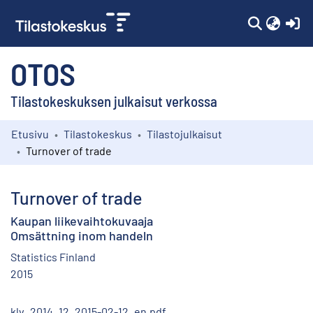
(c
OTOS
Tilastokeskuksen julkaisut verkossa
Etusivu
Tilastokeskus
Tilastojulkaisut
Kokoelmat
Turnover of trade
Selaa
Turnover of trade
Kaupan liikevaihtokuvaaja
Omsättning inom handeln
Statistics Finland
2015
klv_2014_12_2015-02-12_en.pdf