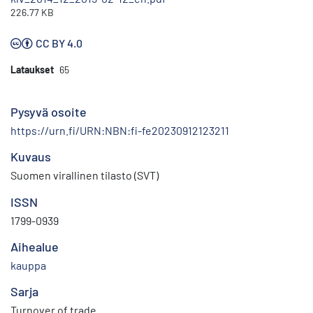
226.77 KB
CC BY 4.0
Lataukset
65
Pysyvä osoite
https://urn.fi/URN:NBN:fi-fe20230912123211
Kuvaus
Suomen virallinen tilasto (SVT)
ISSN
1799-0939
Aihealue
kauppa
Sarja
Turnover of trade