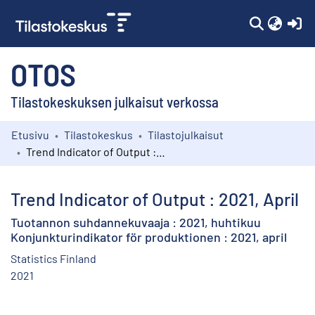
(c
OTOS
Tilastokeskuksen julkaisut verkossa
Etusivu
Tilastokeskus
Tilastojulkaisut
Kokoelmat
Trend Indicator of Output : 2021, April
Selaa
Trend Indicator of Output : 2021, April
Tuotannon suhdannekuvaaja : 2021, huhtikuu
Konjunkturindikator för produktionen : 2021, april
Statistics Finland
2021