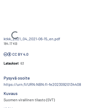
Ladataan...
ktkk_2021_04_2021-06-15_en.pdf
184.17 KB
CC BY 4.0
Lataukset
63
Pysyvä osoite
https://urn.fi/URN:NBN:fi-fe20230920134408
Kuvaus
Suomen virallinen tilasto (SVT)