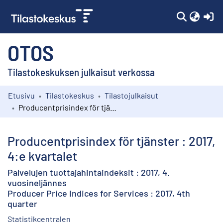
(c
OTOS
Tilastokeskuksen julkaisut verkossa
Etusivu
Tilastokeskus
Tilastojulkaisut
Kokoelmat
Producentprisindex för tjänster : 2017, 4:e kvartalet
Selaa
Producentprisindex för tjänster : 2017,
4:e kvartalet
Palvelujen tuottajahintaindeksit : 2017, 4.
vuosineljännes
Producer Price Indices for Services : 2017, 4th
quarter
Statistikcentralen