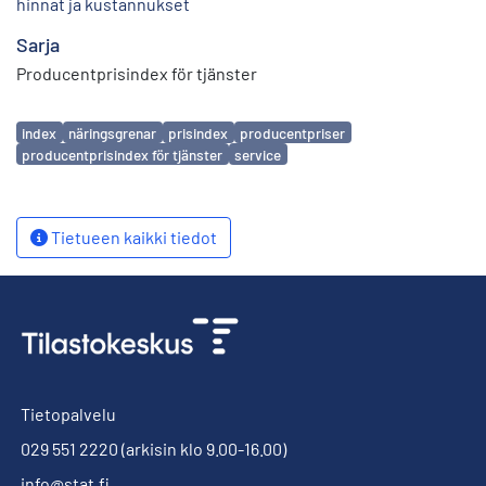
hinnat ja kustannukset
Sarja
Producentprisindex för tjänster
Avainsanat
index
näringsgrenar
prisindex
producentpriser
producentprisindex för tjänster
service
Tietueen kaikki tiedot
Tietopalvelu
029 551 2220
(arkisin klo 9.00-16.00)
info@stat.fi