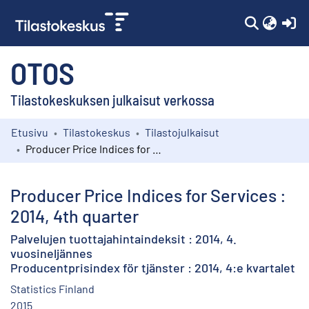
(c
OTOS
Tilastokeskuksen julkaisut verkossa
Etusivu
Tilastokeskus
Tilastojulkaisut
Kokoelmat
Producer Price Indices for Services : 2014, 4th quarter
Selaa
Producer Price Indices for Services :
2014, 4th quarter
Palvelujen tuottajahintaindeksit : 2014, 4.
vuosineljännes
Producentprisindex för tjänster : 2014, 4:e kvartalet
Statistics Finland
2015