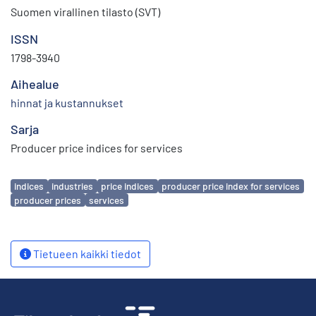
Suomen virallinen tilasto (SVT)
ISSN
1798-3940
Aihealue
hinnat ja kustannukset
Sarja
Producer price indices for services
Avainsanat
indices
industries
price indices
producer price index for services
producer prices
services
Tietueen kaikki tiedot