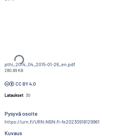
Ladataan...
pthi_2014_04_2015-01-26_en.pdf
280.89 KB
CC BY 4.0
Lataukset
30
Pysyvä osoite
https://urn.fi/URN:NBN:fi-fe20230918129961
Kuvaus