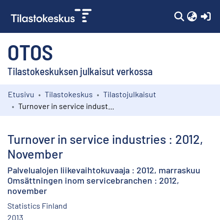
(c
OTOS
Tilastokeskuksen julkaisut verkossa
Etusivu
Tilastokeskus
Tilastojulkaisut
Kokoelmat
Turnover in service industries : 2012, November
Selaa
Turnover in service industries : 2012,
November
Palvelualojen liikevaihtokuvaaja : 2012, marraskuu
Omsättningen inom servicebranchen : 2012,
november
Statistics Finland
2013