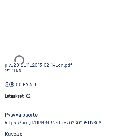
Ladataan...
plv_2012_11_2013-02-14_en.pdf
251.11 KB
CC BY 4.0
Lataukset
62
Pysyvä osoite
https://urn.fi/URN:NBN:fi-fe20230905117606
Kuvaus