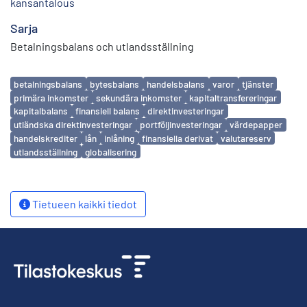
kansantalous
Sarja
Betalningsbalans och utlandsställning
Avainsanat
betalningsbalans
bytesbalans
handelsbalans
varor
tjänster
primära inkomster
sekundära inkomster
kapitaltransfereringar
kapitalbalans
finansiell balans
direktinvesteringar
utländska direktinvesteringar
portföljinvesteringar
värdepapper
handelskrediter
lån
inlåning
finansiella derivat
valutareserv
utlandsställning
globalisering
Tietueen kaikki tiedot