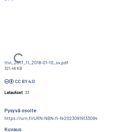
Ladataan...
ttvi_2017_11_2018-01-10_sv.pdf
321.46 KB
CC BY 4.0
Lataukset
33
Pysyvä osoite
https://urn.fi/URN:NBN:fi-fe20230919133094
Kuvaus