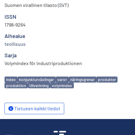
Suomen virallinen tilasto (SVT)
ISSN
1798-9264
Aihealue
teollisuus
Sarja
Volymindex för industriproduktionen
Avainsanat
index
konjunkturväxlingar
varor
näringsgrenar
produkter
produktion
tillverkning
volymindex
Tietueen kaikki tiedot