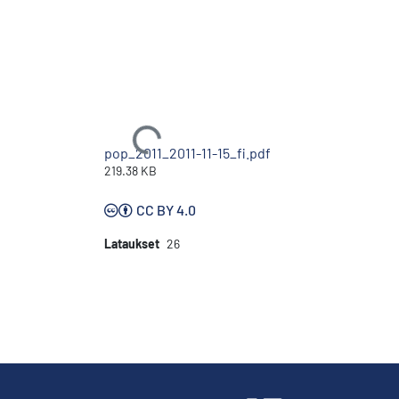
Ladataan...
pop_2011_2011-11-15_fi.pdf
219.38 KB
CC BY 4.0
Lataukset
26