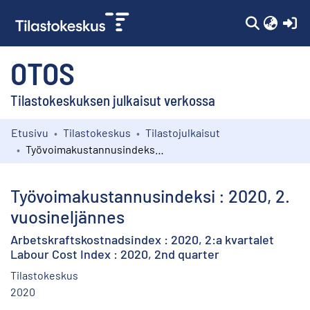
(c
OTOS
Tilastokeskuksen julkaisut verkossa
Etusivu
Tilastokeskus
Tilastojulkaisut
Kokoelmat
Työvoimakustannusindeksi : 2020, 2. vuosineljännes
Selaa
Työvoimakustannusindeksi : 2020, 2.
vuosineljännes
Arbetskraftskostnadsindex : 2020, 2:a kvartalet
Labour Cost Index : 2020, 2nd quarter
Tilastokeskus
2020