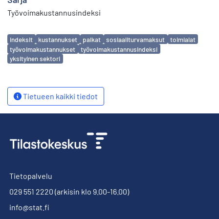
Työvoimakustannusindeksi
Avainsanat
indeksit
kustannukset
palkat
sosiaaliturvamaksut
toimialat
työvoimakustannukset
työvoimakustannusindeksi
yksityinen sektori
Tietueen kaikki tiedot
Tietopalvelu
029 551 2220
(arkisin klo 9.00-16.00)
info@stat.fi