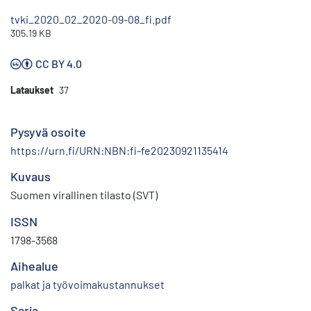
tvki_2020_02_2020-09-08_fi.pdf
305.19 KB
CC BY 4.0
Lataukset
37
Pysyvä osoite
https://urn.fi/URN:NBN:fi-fe20230921135414
Kuvaus
Suomen virallinen tilasto (SVT)
ISSN
1798-3568
Aihealue
palkat ja työvoimakustannukset
Sarja