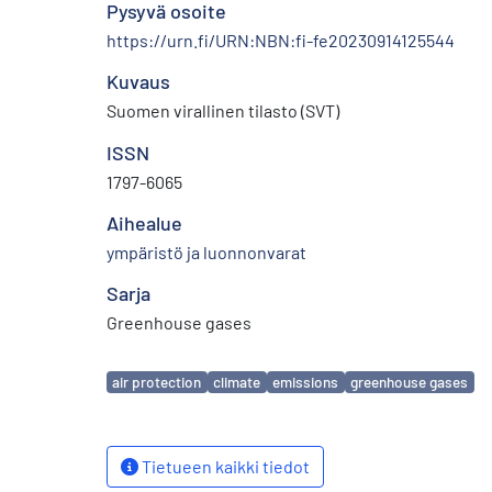
Pysyvä osoite
https://urn.fi/URN:NBN:fi-fe20230914125544
Kuvaus
Suomen virallinen tilasto (SVT)
ISSN
1797-6065
Aihealue
ympäristö ja luonnonvarat
Sarja
Greenhouse gases
Avainsanat
air protection
climate
emissions
greenhouse gases
Tietueen kaikki tiedot