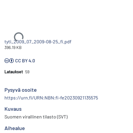
Ladataan...
tyti_2009_07_2009-08-25_fi.pdf
396.19 KB
CC BY 4.0
Lataukset
59
Pysyvä osoite
https://urn.fi/URN:NBN:fi-fe20230921135575
Kuvaus
Suomen virallinen tilasto (SVT)
Aihealue