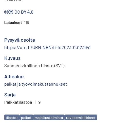
CC BY 4.0
Lataukset
118
Pysyvä osoite
https://urn.fi/URN:NBN:fi-fe2023013123941
Kuvaus
Suomen virallinen tilasto (SVT)
Aihealue
palkat ja työvoimakustannukset
Sarja
Palkkatilastoa
|
9
Avainsanat
tilastot
palkat
majoitustoiminta
ravitsemisliikkeet