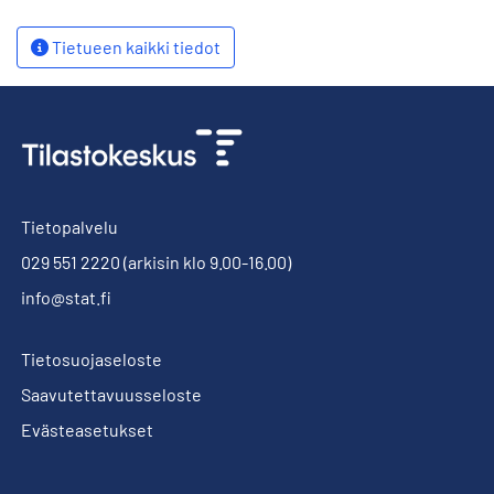
Tietueen kaikki tiedot
Tietopalvelu
029 551 2220
(arkisin klo 9.00-16.00)
info@stat.fi
Tietosuojaseloste
Saavutettavuusseloste
Evästeasetukset