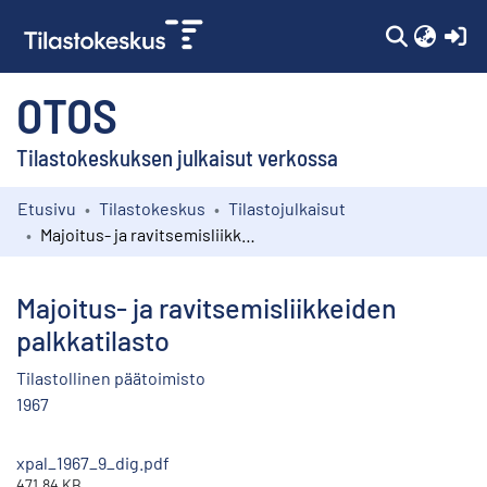
(c
OTOS
Tilastokeskuksen julkaisut verkossa
Etusivu
Tilastokeskus
Tilastojulkaisut
Kokoelmat
Majoitus- ja ravitsemisliikkeiden palkkatilasto
Selaa
Majoitus- ja ravitsemisliikkeiden
palkkatilasto
Tilastollinen päätoimisto
1967
xpal_1967_9_dig.pdf
471.84 KB