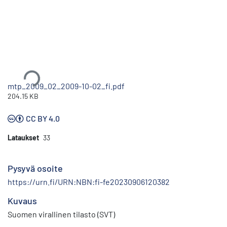
Ladataan...
mtp_2009_02_2009-10-02_fi.pdf
204.15 KB
CC BY 4.0
Lataukset
33
Pysyvä osoite
https://urn.fi/URN:NBN:fi-fe20230906120382
Kuvaus
Suomen virallinen tilasto (SVT)