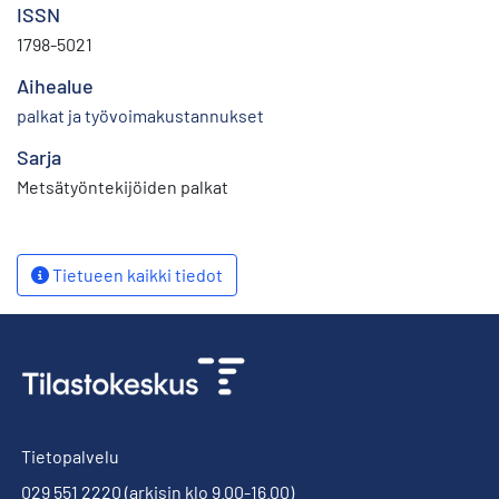
ISSN
1798-5021
Aihealue
palkat ja työvoimakustannukset
Sarja
Metsätyöntekijöiden palkat
Tietueen kaikki tiedot
Tietopalvelu
029 551 2220
(arkisin klo 9.00-16.00)