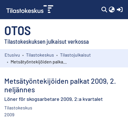
(c
OTOS
Tilastokeskuksen julkaisut verkossa
Etusivu
Tilastokeskus
Tilastojulkaisut
Kokoelmat
Metsätyöntekijöiden palkat 2009, 2. neljännes
Selaa
Metsätyöntekijöiden palkat 2009, 2.
neljännes
Löner för skogsarbetare 2009, 2:a kvartalet
Tilastokeskus
2009