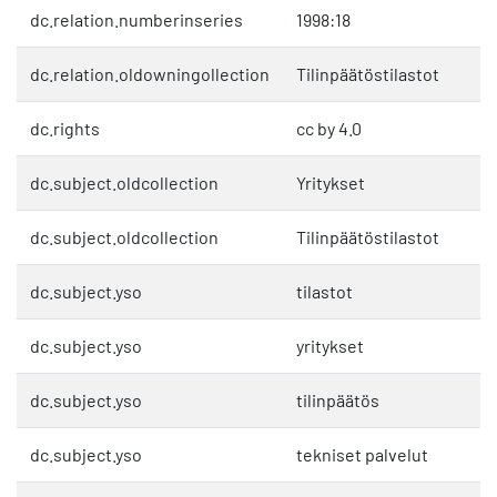
dc.relation.numberinseries
1998:18
dc.relation.oldowningollection
Tilinpäätöstilastot
dc.rights
cc by 4.0
dc.subject.oldcollection
Yritykset
dc.subject.oldcollection
Tilinpäätöstilastot
dc.subject.yso
tilastot
dc.subject.yso
yritykset
dc.subject.yso
tilinpäätös
dc.subject.yso
tekniset palvelut