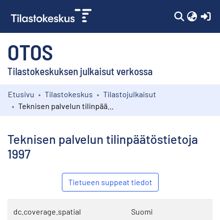
(c
OTOS
Tilastokeskuksen julkaisut verkossa
Etusivu
Tilastokeskus
Tilastojulkaisut
Kokoelmat
Teknisen palvelun tilinpäätöstietoja 1997
Selaa
Teknisen palvelun tilinpäätöstietoja
1997
Tietueen suppeat tiedot
dc.coverage.spatial
Suomi