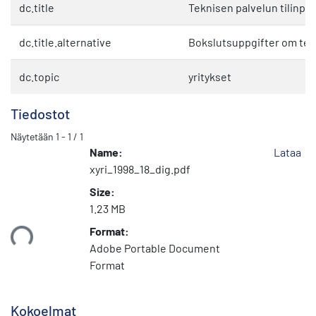
dc.title
Teknisen palvelun tilinpää
dc.title.alternative
Bokslutsuppgifter om tekn
dc.topic
yritykset
Tiedostot
Näytetään
1 - 1 / 1
Name:
Lataa
xyri_1998_18_dig.pdf
Size:
1.23 MB
Format:
taan...
Adobe Portable Document
Format
Kokoelmat