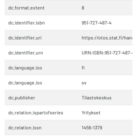
dc.format.extent
8
dc.identifier.isbn
951-727-487-4
dc.identifier.uri
https://otos.stat.fi/hand
dc.identifier.urn
URN:ISBN:951-727-487-4
dc.language.iso
fi
dc.language.iso
sv
dc.publisher
Tilastokeskus
dc.relation.ispartofseries
Yritykset
dc.relation.issn
1456-1379