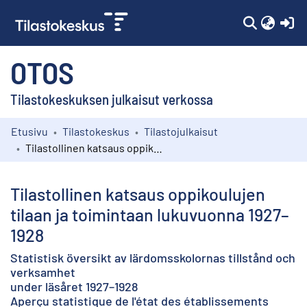
(c
OTOS
Tilastokeskuksen julkaisut verkossa
Etusivu
Tilastokeskus
Tilastojulkaisut
Kokoelmat
Tilastollinen katsaus oppikoulujen tilaan ja toimintaan lukuvuonna 1927–1928
Selaa
Tilastollinen katsaus oppikoulujen
tilaan ja toimintaan lukuvuonna 1927–
1928
Statistisk översikt av lärdomsskolornas tillstånd och
verksamhet
under läsåret 1927–1928
Aperçu statistique de l'état des établissements