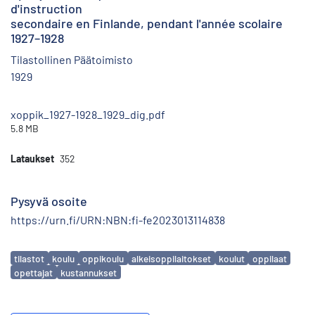
d'instruction
secondaire en Finlande, pendant l'année scolaire
1927–1928
Tilastollinen Päätoimisto
1929
xoppik_1927-1928_1929_dig.pdf
5.8 MB
Lataukset
352
Pysyvä osoite
https://urn.fi/URN:NBN:fi-fe2023013114838
Avainsanat
tilastot
koulu
oppikoulu
alkeisoppilaitokset
koulut
oppilaat
opettajat
kustannukset