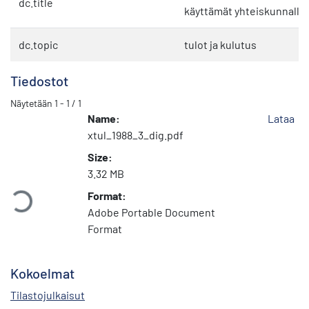
dc.title
käyttämät yhteiskunnallis
dc.topic
tulot ja kulutus
Tiedostot
Näytetään
1 - 1 / 1
Name:
Lataa
xtul_1988_3_dig.pdf
Size:
Ladataan...
3.32 MB
Format:
Adobe Portable Document
Format
Kokoelmat
Tilastojulkaisut