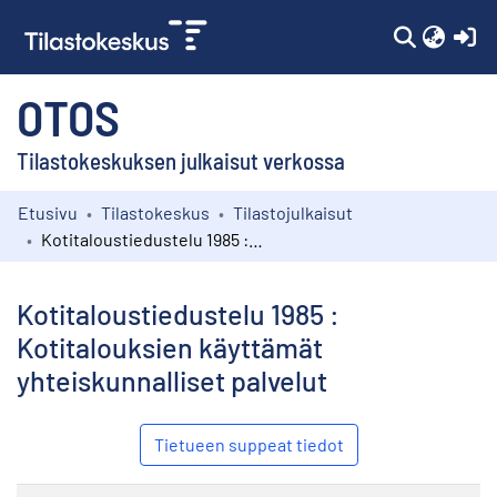
(c
OTOS
Tilastokeskuksen julkaisut verkossa
Etusivu
Tilastokeskus
Tilastojulkaisut
Kokoelmat
Kotitaloustiedustelu 1985 : Kotitalouksien käyttämät yhteiskunnalliset palvelut
Selaa
Kotitaloustiedustelu 1985 :
Kotitalouksien käyttämät
yhteiskunnalliset palvelut
Tietueen suppeat tiedot