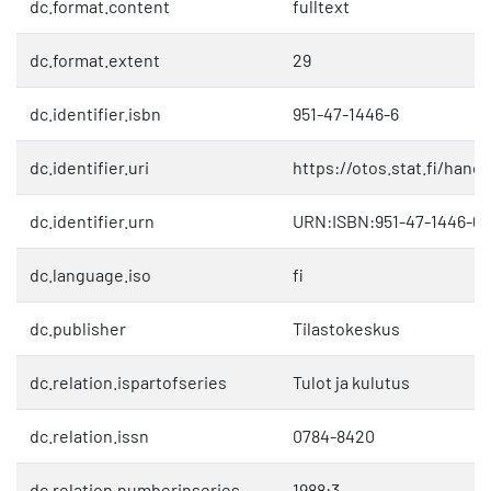
dc.format.content
fulltext
dc.format.extent
29
dc.identifier.isbn
951-47-1446-6
dc.identifier.uri
https://otos.stat.fi/hand
dc.identifier.urn
URN:ISBN:951-47-1446-6
dc.language.iso
fi
dc.publisher
Tilastokeskus
dc.relation.ispartofseries
Tulot ja kulutus
dc.relation.issn
0784-8420
dc.relation.numberinseries
1988:3