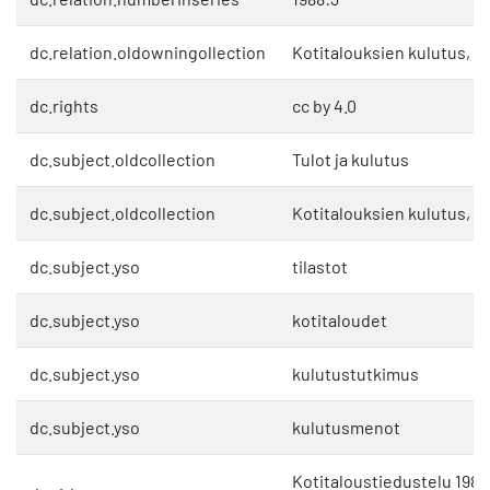
dc.relation.oldowningollection
Kotitalouksien kulutus, va
dc.rights
cc by 4.0
dc.subject.oldcollection
Tulot ja kulutus
dc.subject.oldcollection
Kotitalouksien kulutus, va
dc.subject.yso
tilastot
dc.subject.yso
kotitaloudet
dc.subject.yso
kulutustutkimus
dc.subject.yso
kulutusmenot
Kotitaloustiedustelu 1985