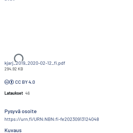
Ladataan...
kjarj_2019_2020-02-12_fi.pdf
294.92 KB
CC BY 4.0
Lataukset
46
Pysyvä osoite
https://urn.fi/URN:NBN:fi-fe20230913124048
Kuvaus