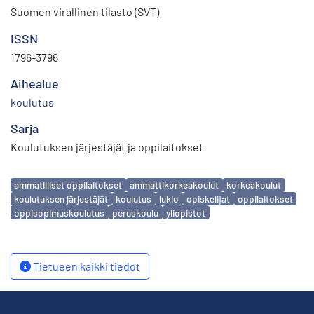
Suomen virallinen tilasto (SVT)
ISSN
1796-3796
Aihealue
koulutus
Sarja
Koulutuksen järjestäjät ja oppilaitokset
Avainsanat
ammatilliset oppilaitokset
ammattikorkeakoulut
korkeakoulut
koulutuksen järjestäjät
koulutus
lukio
opiskelijat
oppilaitokset
oppisopimuskoulutus
peruskoulu
yliopistot
Tietueen kaikki tiedot