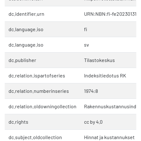
dc.identifier.urn
URN:NBN:fi-fe202301312
dc.language.iso
fi
dc.language.iso
sv
dc.publisher
Tilastokeskus
dc.relation.ispartofseries
Indeksitiedotus RK
dc.relation.numberinseries
1974:8
dc.relation.oldowningollection
Rakennuskustannusindek
dc.rights
cc by 4.0
dc.subject.oldcollection
Hinnat ja kustannukset