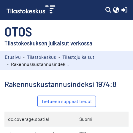
(c
OTOS
Tilastokeskuksen julkaisut verkossa
Etusivu
Tilastokeskus
Tilastojulkaisut
Kokoelmat
Rakennuskustannusindeksi 1974:8
Selaa
Rakennuskustannusindeksi 1974:8
Tietueen suppeat tiedot
dc.coverage.spatial
Suomi