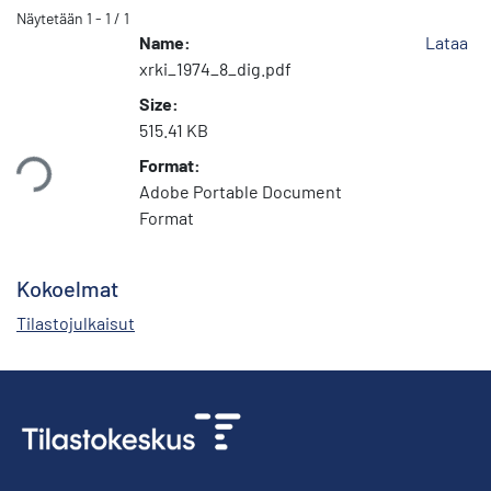
Näytetään
1 - 1 / 1
Name:
Lataa
xrki_1974_8_dig.pdf
Size:
515.41 KB
taan...
Format:
Adobe Portable Document
Format
Kokoelmat
Tilastojulkaisut