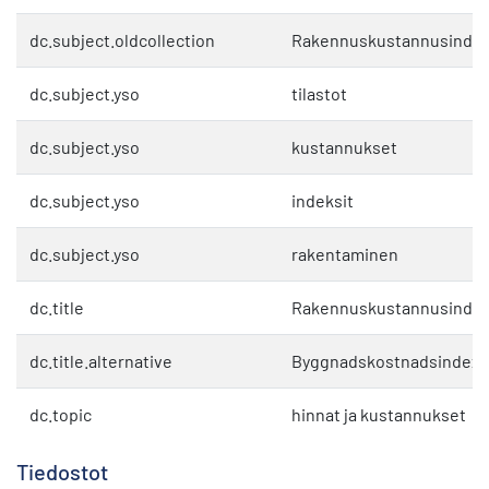
dc.subject.oldcollection
Rakennuskustannusindek
dc.subject.yso
tilastot
dc.subject.yso
kustannukset
dc.subject.yso
indeksit
dc.subject.yso
rakentaminen
dc.title
Rakennuskustannusindeks
dc.title.alternative
Byggnadskostnadsindex 1
dc.topic
hinnat ja kustannukset
Tiedostot