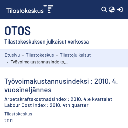
(c
OTOS
Tilastokeskuksen julkaisut verkossa
Etusivu
Tilastokeskus
Tilastojulkaisut
Kokoelmat
Työvoimakustannusindeksi : 2010, 4. vuosineljännes
Selaa
Työvoimakustannusindeksi : 2010, 4.
vuosineljännes
Arbetskraftskostnadsindex : 2010, 4:e kvartalet
Labour Cost Index : 2010, 4th quarter
Tilastokeskus
2011