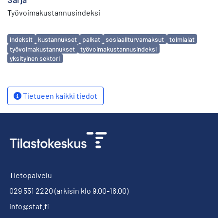
Työvoimakustannusindeksi
Avainsanat
indeksit
kustannukset
palkat
sosiaaliturvamaksut
toimialat
työvoimakustannukset
työvoimakustannusindeksi
yksityinen sektori
Tietueen kaikki tiedot
Tietopalvelu
029 551 2220
(arkisin klo 9.00-16.00)
info@stat.fi