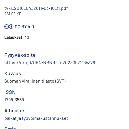
tvki_2010_04_2011-03-10_fi.pdf
261.92 KB
CC BY 4.0
Lataukset
40
Pysyvä osoite
https://urn.fi/URN:NBN:fi-fe20230921135376
Kuvaus
Suomen virallinen tilasto (SVT)
ISSN
1798-3568
Aihealue
palkat ja työvoimakustannukset
Sarja