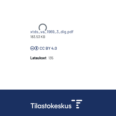
Ladataan...
xtds_va_1969_3_dig.pdf
183.53 KB
CC BY 4.0
Lataukset
135