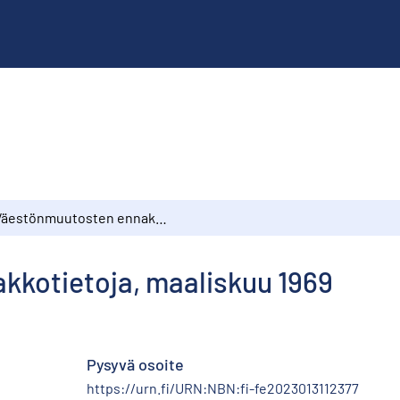
Väestönmuutosten ennakkotietoja, maaliskuu 1969
kotietoja, maaliskuu 1969
Pysyvä osoite
https://urn.fi/URN:NBN:fi-fe2023013112377