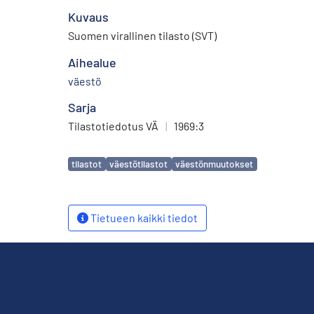
Kuvaus
Suomen virallinen tilasto (SVT)
Aihealue
väestö
Sarja
Tilastotiedotus VÄ
|
1969:3
Avainsanat
tilastot
väestötilastot
väestönmuutokset
Tietueen kaikki tiedot