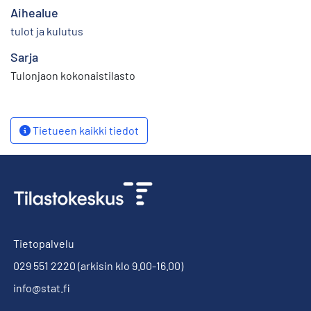
Aihealue
tulot ja kulutus
Sarja
Tulonjaon kokonaistilasto
Tietueen kaikki tiedot
Tietopalvelu
029 551 2220
(arkisin klo 9.00-16.00)
info@stat.fi