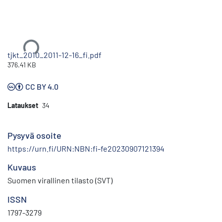
Ladataan...
tjkt_2010_2011-12-16_fi.pdf
376.41 KB
CC BY 4.0
Lataukset
34
Pysyvä osoite
https://urn.fi/URN:NBN:fi-fe20230907121394
Kuvaus
Suomen virallinen tilasto (SVT)
ISSN
1797-3279