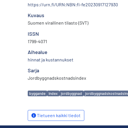
https://urn.fi/URN:NBN:fi-fe20230917127930
Kuvaus
Suomen virallinen tilasto (SVT)
ISSN
1799-4071
Aihealue
hinnat ja kustannukset
Sarja
Jordbyggnadskostnadsindex
Avainsanat
byggande
index
jordbyggnad
jordbyggnadskostnadsin
Tietueen kaikki tiedot