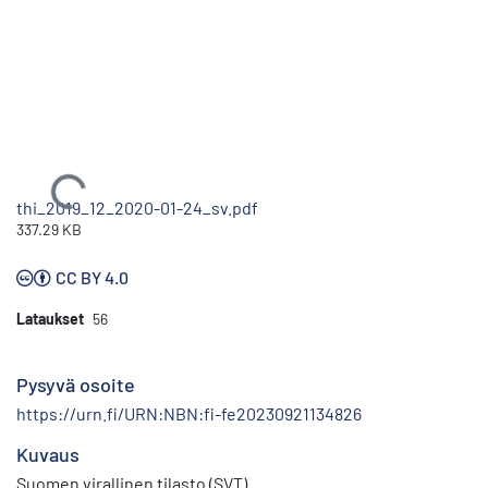
Ladataan...
thi_2019_12_2020-01-24_sv.pdf
337.29 KB
CC BY 4.0
Lataukset
56
Pysyvä osoite
https://urn.fi/URN:NBN:fi-fe20230921134826
Kuvaus
Suomen virallinen tilasto (SVT)