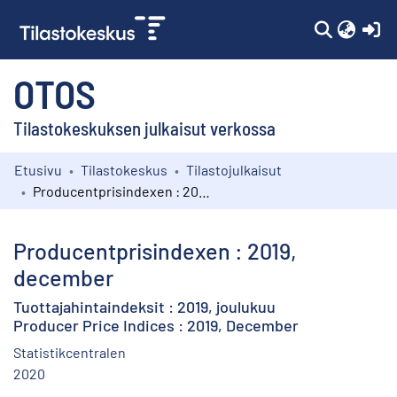
(c
OTOS
Tilastokeskuksen julkaisut verkossa
Etusivu
Tilastokeskus
Tilastojulkaisut
Kokoelmat
Producentprisindexen : 2019, december
Selaa
Producentprisindexen : 2019,
december
Tuottajahintaindeksit : 2019, joulukuu
Producer Price Indices : 2019, December
Statistikcentralen
2020