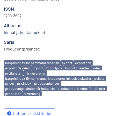
ISSN
1799-3687
Aihealue
hinnat ja kustannukset
Sarja
Producentprisindex
Avainsanat
basprisindex för hemmamarknaden
export
exportpris
exportprisindex
import
importpris
importprisindex
index
nyttigheter
näringsgrenar
basprisindex för hemmamarknadsvaror inklusive skatter
pellets
priser
prisindex
producentpriser
producentprisindex för industrin
producentprisindex för tjänster
produkter
tillverkning
Tietueen kaikki tiedot