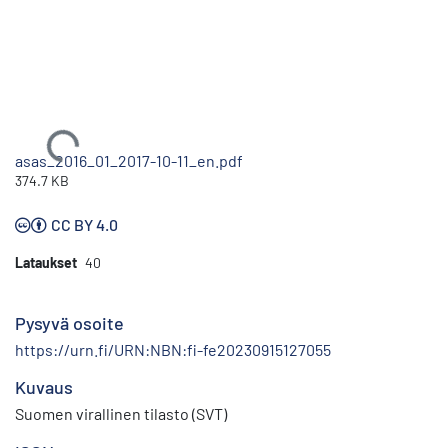
Ladataan...
asas_2016_01_2017-10-11_en.pdf
374.7 KB
CC BY 4.0
Lataukset
40
Pysyvä osoite
https://urn.fi/URN:NBN:fi-fe20230915127055
Kuvaus
Suomen virallinen tilasto (SVT)