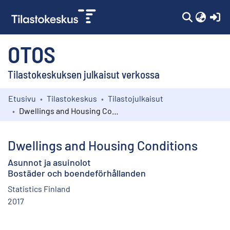
(c
OTOS
Tilastokeskuksen julkaisut verkossa
Etusivu
Tilastokeskus
Tilastojulkaisut
Kokoelmat
Dwellings and Housing Conditions
Selaa
Dwellings and Housing Conditions
Asunnot ja asuinolot
Bostäder och boendeförhållanden
Statistics Finland
2017