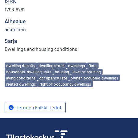
ISSN
1798-6761
Aihealue
asuminen
Sarja
Dwellings and housing conditions
Avainsanat
dwelling density
dwelling stock
dwellings
flats
household-dwelling units
housing
level of housing
living conditions
occupancy rate
owner-occupied dwellings
rented dwellings
right of occupancy dwellings
Tietueen kaikki tiedot