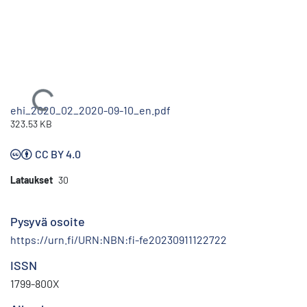
Ladataan...
ehi_2020_02_2020-09-10_en.pdf
323.53 KB
CC BY 4.0
Lataukset
30
Pysyvä osoite
https://urn.fi/URN:NBN:fi-fe20230911122722
ISSN
1799-800X