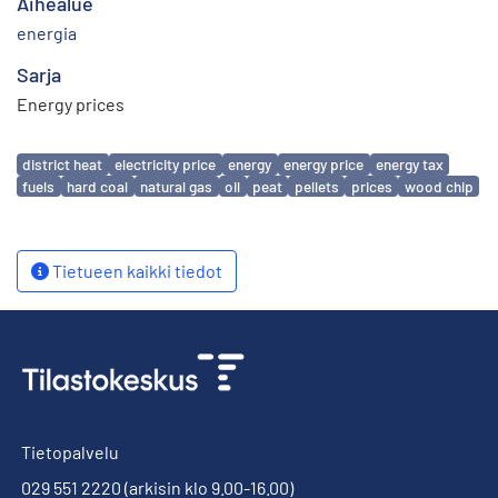
Aihealue
energia
Sarja
Energy prices
Avainsanat
district heat
electricity price
energy
energy price
energy tax
fuels
hard coal
natural gas
oil
peat
pellets
prices
wood chip
Tietueen kaikki tiedot
Tietopalvelu
029 551 2220
(arkisin klo 9.00-16.00)