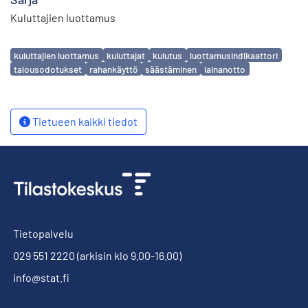
Kuluttajien luottamus
Avainsanat
kuluttajien luottamus
kuluttajat
kulutus
luottamusindikaattori
talousodotukset
rahankäyttö
säästäminen
lainanotto
Tietueen kaikki tiedot
Tietopalvelu
029 551 2220
(arkisin klo 9.00-16.00)
info@stat.fi