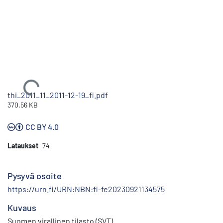
Ladataan...
thi_2011_11_2011-12-19_fi.pdf
370.56 KB
CC BY 4.0
Lataukset
74
Pysyvä osoite
https://urn.fi/URN:NBN:fi-fe20230921134575
Kuvaus
Suomen virallinen tilasto (SVT)