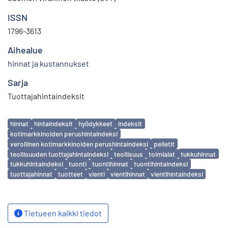
ISSN
1796-3613
Aihealue
hinnat ja kustannukset
Sarja
Tuottajahintaindeksit
Avainsanat
hinnat
hintaindeksit
hyödykkeet
indeksit
kotimarkkinoiden perushintaindeksi
verollinen kotimarkkinoiden perushintaindeksi
pelletit
teollisuuden tuottajahintaindeksi
teollisuus
toimialat
tukkuhinnat
tukkuhintaindeksi
tuonti
tuontihinnat
tuontihintaindeksi
tuottajahinnat
tuotteet
vienti
vientihinnat
vientihintaindeksi
Tietueen kaikki tiedot