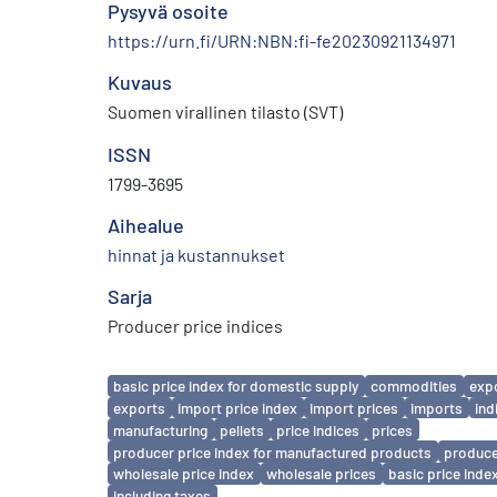
Pysyvä osoite
https://urn.fi/URN:NBN:fi-fe20230921134971
Kuvaus
Suomen virallinen tilasto (SVT)
ISSN
1799-3695
Aihealue
hinnat ja kustannukset
Sarja
Producer price indices
Avainsanat
basic price index for domestic supply
commodities
expo
exports
import price index
import prices
imports
ind
manufacturing
pellets
price indices
prices
producer price index for manufactured products
produce
wholesale price index
wholesale prices
basic price inde
including taxes