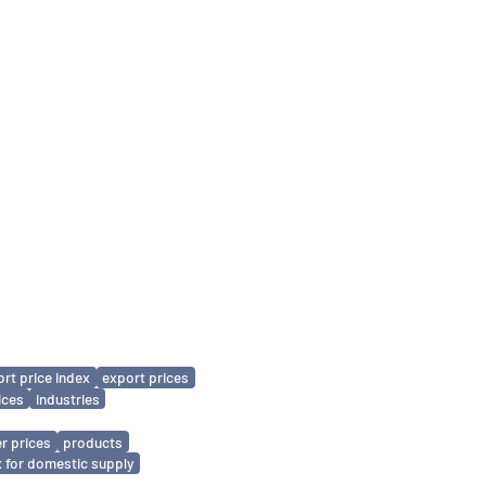
rt price index
export prices
ices
industries
r prices
products
x for domestic supply