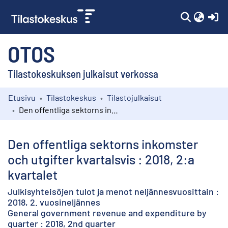
(c
OTOS
Tilastokeskuksen julkaisut verkossa
Etusivu
Tilastokeskus
Tilastojulkaisut
Kokoelmat
Den offentliga sektorns inkomster och utgifter kvartalsvis : 2018, 2:a kvartalet
Selaa
Den offentliga sektorns inkomster
och utgifter kvartalsvis : 2018, 2:a
kvartalet
Julkisyhteisöjen tulot ja menot neljännesvuosittain :
2018, 2. vuosineljännes
General government revenue and expenditure by
quarter : 2018, 2nd quarter