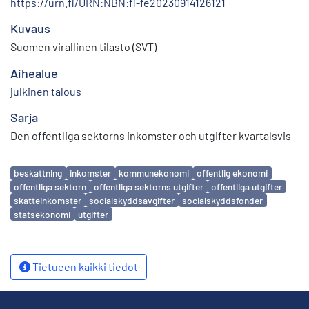
https://urn.fi/URN:NBN:fi-fe20230914126121
Kuvaus
Suomen virallinen tilasto (SVT)
Aihealue
julkinen talous
Sarja
Den offentliga sektorns inkomster och utgifter kvartalsvis
Avainsanat
beskattning
inkomster
kommunekonomi
offentlig ekonomi
offentliga sektorn
offentliga sektorns utgifter
offentliga utgifter
skatteinkomster
socialskyddsavgifter
socialskyddsfonder
statsekonomi
utgifter
Tietueen kaikki tiedot