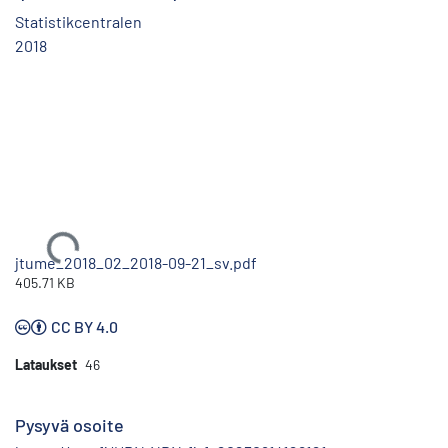
Statistikcentralen
2018
Ladataan...
jtume_2018_02_2018-09-21_sv.pdf
405.71 KB
CC BY 4.0
Lataukset
46
Pysyvä osoite