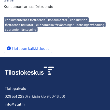
Konsumenternas förtroende
Avainsanat
konsumenternas förtroende
konsumenter
konsumtion
förtroendeindikator
ekonomiska förväntningar
penninganvändning
sparande
låntagning
Tietueen kaikki tiedot
Tietopalvelu
029 551 2220
(arkisin klo 9.00-16.00)
info@stat.fi