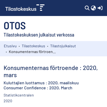
(c
OTOS
Tilastokeskuksen julkaisut verkossa
Etusivu
Tilastokeskus
Tilastojulkaisut
Kokoelmat
Konsumenternas förtroende : 2020, mars
Selaa
Konsumenternas förtroende : 2020,
mars
Kuluttajien luottamus : 2020, maaliskuu
Consumer Confidence : 2020, March
Statistikcentralen
2020