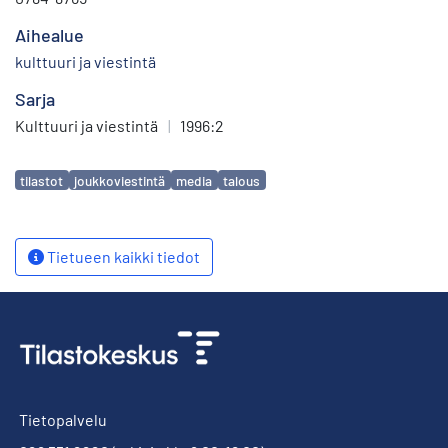
Aihealue
kulttuuri ja viestintä
Sarja
Kulttuuri ja viestintä
|
1996:2
Avainsanat
tilastot
joukkoviestintä
media
talous
Tietueen kaikki tiedot
Tietopalvelu