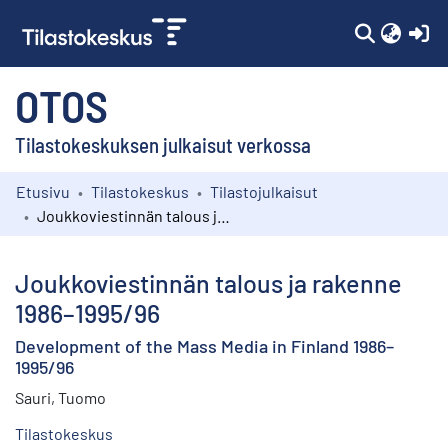
(c
OTOS
Tilastokeskuksen julkaisut verkossa
Etusivu
Tilastokeskus
Tilastojulkaisut
Kokoelmat
Joukkoviestinnän talous ja rakenne 1986–1995/96
Selaa
Joukkoviestinnän talous ja rakenne
1986–1995/96
Development of the Mass Media in Finland 1986–
1995/96
Sauri, Tuomo
Tilastokeskus