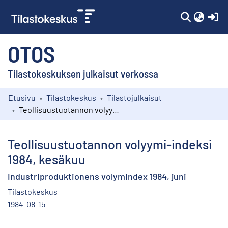
(c
OTOS
Tilastokeskuksen julkaisut verkossa
Etusivu
Tilastokeskus
Tilastojulkaisut
Kokoelmat
Teollisuustuotannon volyymi-indeksi 1984, kesäkuu
Selaa
Teollisuustuotannon volyymi-indeksi
1984, kesäkuu
Industriproduktionens volymindex 1984, juni
Tilastokeskus
1984-08-15