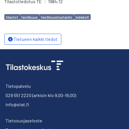
Tilastotiedotus TE
|
1984:12
Avainsanat
tilastot
teollisuus
teollisuustuotanto
indeksit
Tietueen kaikki tiedot
Tietopalvelu
029 551 2220
(arkisin klo 9.00-16.00)
info@stat.fi
Tietosuojaseloste