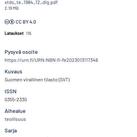
xtds_te_1984_12_dig.pdf
2.19 MB
CC BY 4.0
Lataukset
116
Pysyvä osoite
https://urn.fi/URN:NBN:fi-fe2023013117348
Kuvaus
Suomen virallinen tilasto (SVT)
ISSN
0355-2330
Aihealue
teollisuus
Sarja