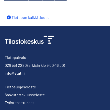
Tietueen kaikki tiedot
Tietopalvelu
029 551 2220
(arkisin klo 9.00-16.00)
info@stat.fi
Tietosuojaseloste
Saavutettavuusseloste
Evästeasetukset