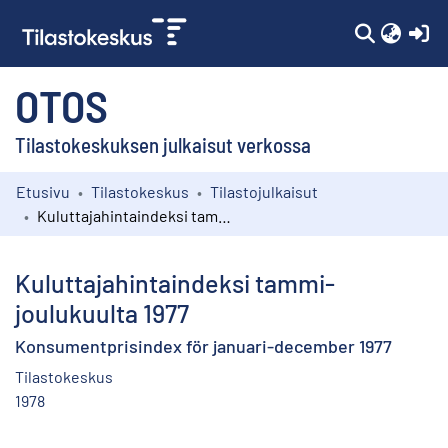
(c
OTOS
Tilastokeskuksen julkaisut verkossa
Etusivu
Tilastokeskus
Tilastojulkaisut
Kokoelmat
Kuluttajahintaindeksi tammi-joulukuulta 1977
Selaa
Kuluttajahintaindeksi tammi-
joulukuulta 1977
Konsumentprisindex för januari-december 1977
Tilastokeskus
1978