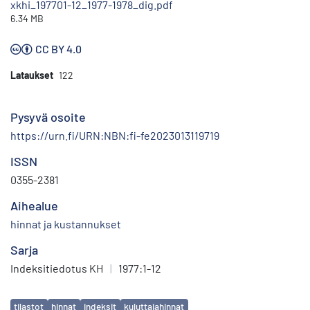
xkhi_197701-12_1977-1978_dig.pdf
6.34 MB
CC BY 4.0
Lataukset
122
Pysyvä osoite
https://urn.fi/URN:NBN:fi-fe2023013119719
ISSN
0355-2381
Aihealue
hinnat ja kustannukset
Sarja
Indeksitiedotus KH
|
1977:1-12
Avainsanat
tilastot
hinnat
indeksit
kuluttajahinnat