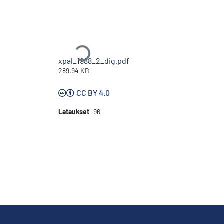
Ladataan...
xpal_1988_2_dig.pdf
289.94 KB
CC BY 4.0
Lataukset
96