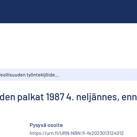
Teollisuuden työntekijöiden palkat 1987 4. neljännes, ennakko
iden palkat 1987 4. neljännes, en
Pysyvä osoite
https://urn.fi/URN:NBN:fi-fe2023013124012