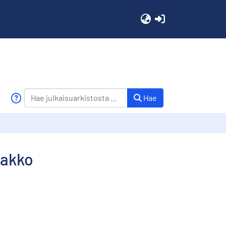
(current)
Hae
nakko