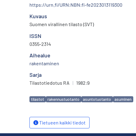
https://urn.fi/URN:NBN:fi-fe2023013119300
Kuvaus
Suomen virallinen tilasto (SVT)
ISSN
0355-2314
Aihealue
rakentaminen
Sarja
Tilastotiedotus RA
|
1982:9
Avainsanat
tilastot
rakennustuotanto
asuntotuotanto
asuminen
Tietueen kaikki tiedot