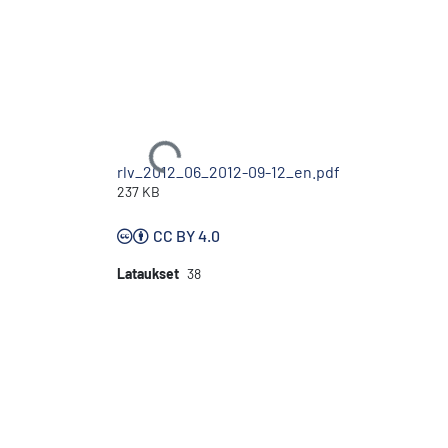
Ladataan...
rlv_2012_06_2012-09-12_en.pdf
237 KB
CC BY 4.0
Lataukset
38