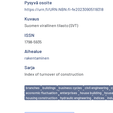
Pysyvä osoite
https://urn.fi/URN:NBN:fi-fe20230905118318
Kuvaus
Suomen virallinen tilasto (SVT)
ISSN
1798-5935
Aihealue
rakentaminen
Sarja
Index of turnover of construction
Avainsanat
branches
buildings
business cycles
civil engineering
c
economic fluctuation
enterprises
house building
house
housing construction
hydraulic engineering
indices
ind