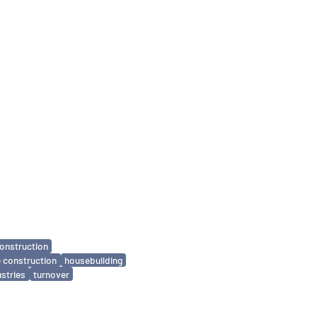
onstruction
 construction
housebuilding
ustries
turnover