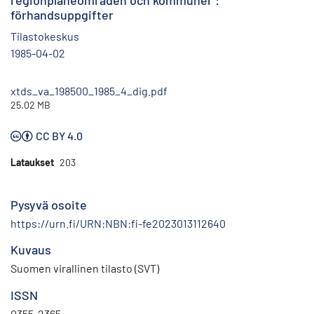
regionplaneområden och kommuner :
förhandsuppgifter
Tilastokeskus
1985-04-02
xtds_va_198500_1985_4_dig.pdf
25.02 MB
CC BY 4.0
Lataukset
203
Pysyvä osoite
https://urn.fi/URN:NBN:fi-fe2023013112640
Kuvaus
Suomen virallinen tilasto (SVT)
ISSN
0355-2365