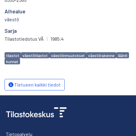
Aihealue
väestö
Sarja
Tilastotiedotus VÄ
|
1985:4
Avainsanat
tilastot
väestötilastot
väestönmuutokset
väestörakenne
läänit
kunnat
Tietueen kaikki tiedot
Tietopalvelu