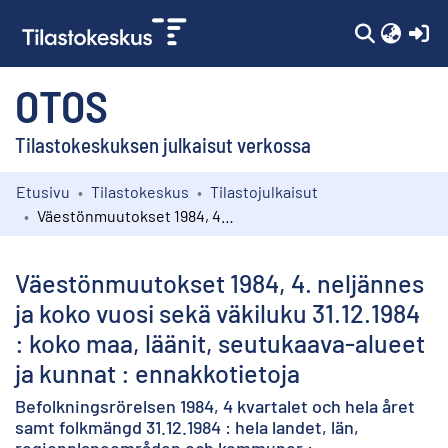
(c
OTOS
Tilastokeskuksen julkaisut verkossa
Etusivu
Tilastokeskus
Tilastojulkaisut
Kokoelmat
Väestönmuutokset 1984, 4. neljännes ja koko vuosi sekä väkiluku 31.12.1984 : koko maa, läänit, seutukaava-alueet ja kunnat : ennakkotietoja
Selaa
Väestönmuutokset 1984, 4. neljännes
ja koko vuosi sekä väkiluku 31.12.1984
: koko maa, läänit, seutukaava-alueet
ja kunnat : ennakkotietoja
Befolkningsrörelsen 1984, 4 kvartalet och hela året
samt folkmängd 31.12.1984 : hela landet, län,