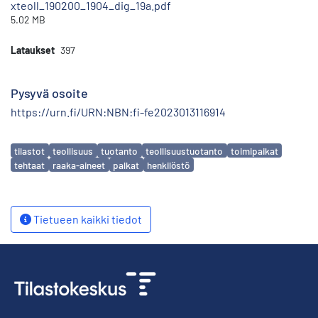
xteoll_190200_1904_dig_19a.pdf
5.02 MB
Lataukset
397
Pysyvä osoite
https://urn.fi/URN:NBN:fi-fe2023013116914
Avainsanat
tilastot
teollisuus
tuotanto
teollisuustuotanto
toimipaikat
tehtaat
raaka-aineet
palkat
henkilöstö
Tietueen kaikki tiedot