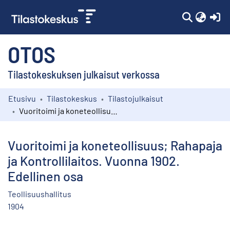
(c
OTOS
Tilastokeskuksen julkaisut verkossa
Etusivu
Tilastokeskus
Tilastojulkaisut
Kokoelmat
Vuoritoimi ja koneteollisuus; Rahapaja ja Kontrollilaitos. Vuonna 1902. Edellinen osa
Selaa
Vuoritoimi ja koneteollisuus; Rahapaja
ja Kontrollilaitos. Vuonna 1902.
Edellinen osa
Teollisuushallitus
1904